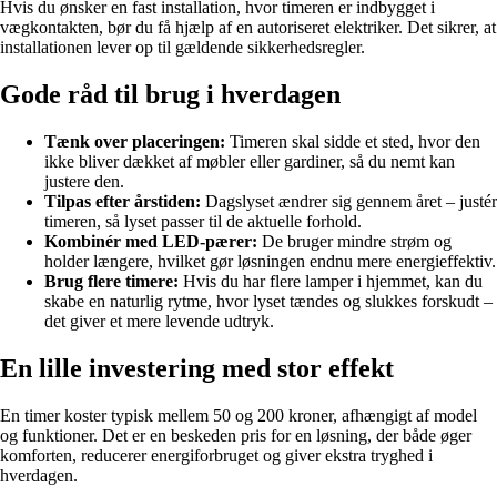
Hvis du ønsker en fast installation, hvor timeren er indbygget i
vægkontakten, bør du få hjælp af en autoriseret elektriker. Det sikrer, at
installationen lever op til gældende sikkerhedsregler.
Gode råd til brug i hverdagen
Tænk over placeringen:
Timeren skal sidde et sted, hvor den
ikke bliver dækket af møbler eller gardiner, så du nemt kan
justere den.
Tilpas efter årstiden:
Dagslyset ændrer sig gennem året – justér
timeren, så lyset passer til de aktuelle forhold.
Kombinér med LED-pærer:
De bruger mindre strøm og
holder længere, hvilket gør løsningen endnu mere energieffektiv.
Brug flere timere:
Hvis du har flere lamper i hjemmet, kan du
skabe en naturlig rytme, hvor lyset tændes og slukkes forskudt –
det giver et mere levende udtryk.
En lille investering med stor effekt
En timer koster typisk mellem 50 og 200 kroner, afhængigt af model
og funktioner. Det er en beskeden pris for en løsning, der både øger
komforten, reducerer energiforbruget og giver ekstra tryghed i
hverdagen.