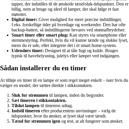
tapper, der indstilles til de ønskede tænd/sluk-tidspunkter. Den er
billig, nem at bruge og ideel til lamper, der skal følge et fast
mønster.
Digital timer:
Giver mulighed for mere præcise indstillinger,
f.eks. forskellige tider på hverdage og weekender. Den har ofte
backup-batteri, så indstillingerne bevares ved strømafbrydelser.
Smart timer eller smart plug:
Kan styres via smartphone eller
stemmestyring. Perfekt, hvis du vil kunne tænde og slukke lyset,
mens du er ude, eller integrere det i et smart home-system.
Udendørs timer:
Designet til at tåle fugt og kulde. Bruges
typisk til havebelysning, julelys eller lamper ved indgangen.
Sådan installerer du en timer
At tilføje en timer til en lampe er som regel meget enkelt – især hvis du
vælger en model, der sættes direkte i stikkontakten.
Sluk for strømmen
til lampen, inden du begynder.
Sæt timeren i stikkontakten.
Tilslut lampen
til timerens udtag.
Indstil timeren
efter producentens anvisninger – vælg de
tidspunkter, hvor du ønsker, at lyset skal være tændt.
Tænd for strømmen igen
og test, at alt fungerer som ønsket.