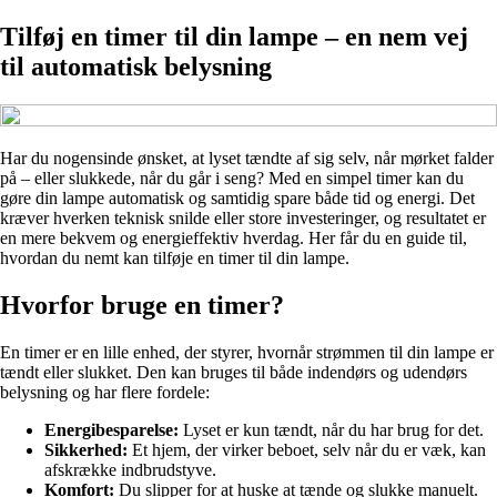
Tilføj en timer til din lampe – en nem vej
til automatisk belysning
Har du nogensinde ønsket, at lyset tændte af sig selv, når mørket falder
på – eller slukkede, når du går i seng? Med en simpel timer kan du
gøre din lampe automatisk og samtidig spare både tid og energi. Det
kræver hverken teknisk snilde eller store investeringer, og resultatet er
en mere bekvem og energieffektiv hverdag. Her får du en guide til,
hvordan du nemt kan tilføje en timer til din lampe.
Hvorfor bruge en timer?
En timer er en lille enhed, der styrer, hvornår strømmen til din lampe er
tændt eller slukket. Den kan bruges til både indendørs og udendørs
belysning og har flere fordele:
Energibesparelse:
Lyset er kun tændt, når du har brug for det.
Sikkerhed:
Et hjem, der virker beboet, selv når du er væk, kan
afskrække indbrudstyve.
Komfort:
Du slipper for at huske at tænde og slukke manuelt.