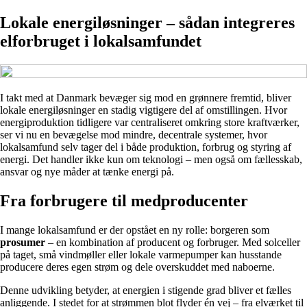
Lokale energiløsninger – sådan integreres
elforbruget i lokalsamfundet
I takt med at Danmark bevæger sig mod en grønnere fremtid, bliver
lokale energiløsninger en stadig vigtigere del af omstillingen. Hvor
energiproduktion tidligere var centraliseret omkring store kraftværker,
ser vi nu en bevægelse mod mindre, decentrale systemer, hvor
lokalsamfund selv tager del i både produktion, forbrug og styring af
energi. Det handler ikke kun om teknologi – men også om fællesskab,
ansvar og nye måder at tænke energi på.
Fra forbrugere til medproducenter
I mange lokalsamfund er der opstået en ny rolle: borgeren som
prosumer
– en kombination af producent og forbruger. Med solceller
på taget, små vindmøller eller lokale varmepumper kan husstande
producere deres egen strøm og dele overskuddet med naboerne.
Denne udvikling betyder, at energien i stigende grad bliver et fælles
anliggende. I stedet for at strømmen blot flyder én vej – fra elværket til