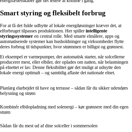
energifællesskaber gør det lettere at komme i gang.
Smart styring og fleksibelt forbrug
For at få det fulde udbytte af lokale energiløsninger kræver det, at
elforbruget tilpasses produktionen. Her spiller
intelligente
styringssystemer
en central rolle. Med smarte elmålere, apps og
automatiserede systemer kan husholdninger og virksomheder flytte
deres forbrug til tidspunkter, hvor strømmen er billigst og grønnest.
Et eksempel er varmepumper, der automatisk starter, når solcellerne
producerer mest, eller elbiler, der oplades om natten, når belastningen
på elnettet er lav. Denne fleksibilitet gør det muligt at udnytte den
lokale energi optimalt – og samtidig aflaste det nationale elnet.
Planlæg elarbejdet til have og terrasse – sådan får du sikker udendørs
belysning og strøm
Kombinér elbilopladning med solenergi – kør grønnere med din egen
strøm
Sådan får du mest ud af dine solceller i sommersolen