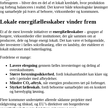
forbrugeren – bliver den en del af et lokalt kredsløb, hvor produktion
og forbrug balanceres i realtid. Det kræver både teknologiske løsninger
og samarbejde på tværs af beboere, virksomheder og kommunen.
Lokale energifællesskaber vinder frem
Et af de mest lovende initiativer er
energifællesskaber
– grupper af
borgere, virksomheder eller institutioner, der går sammen om at
producere, dele og bruge energi lokalt. Det kan være et boligområde,
der investerer i fælles solcelleanlæg, eller en landsby, der etablerer et
lokalt mikronet med batterilagring.
Fordelene er mange:
Lavere elregning
gennem fælles investeringer og deling af
overskudsstrøm.
Større forsyningssikkerhed
, fordi lokalsamfundet kan klare sig
selv i perioder med afbrydelser.
Mindre CO₂-aftryk
, når energien produceres tæt på forbruget.
Styrket fællesskab
, fordi beboerne samarbejder om en konkret
og bæredygtig løsning.
Flere kommuner understøtter allerede sådanne projekter med
rådgivning og tilskud, og EU’s direktiver om borgerdrevne