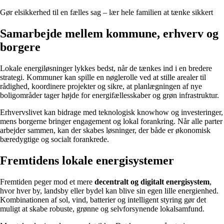
Gør elsikkerhed til en fælles sag – lær hele familien at tænke sikkert
Samarbejde mellem kommune, erhverv og
borgere
Lokale energiløsninger lykkes bedst, når de tænkes ind i en bredere
strategi. Kommuner kan spille en nøglerolle ved at stille arealer til
rådighed, koordinere projekter og sikre, at planlægningen af nye
boligområder tager højde for energifællesskaber og grøn infrastruktur.
Erhvervslivet kan bidrage med teknologisk knowhow og investeringer,
mens borgerne bringer engagement og lokal forankring. Når alle parter
arbejder sammen, kan der skabes løsninger, der både er økonomisk
bæredygtige og socialt forankrede.
Fremtidens lokale energisystemer
Fremtiden peger mod et mere
decentralt og digitalt energisystem
,
hvor hver by, landsby eller bydel kan blive sin egen lille energienhed.
Kombinationen af sol, vind, batterier og intelligent styring gør det
muligt at skabe robuste, grønne og selvforsynende lokalsamfund.