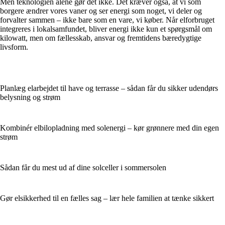
Men teknologien alene gør det ikke. Det kræver også, at vi som
borgere ændrer vores vaner og ser energi som noget, vi deler og
forvalter sammen – ikke bare som en vare, vi køber. Når elforbruget
integreres i lokalsamfundet, bliver energi ikke kun et spørgsmål om
kilowatt, men om fællesskab, ansvar og fremtidens bæredygtige
livsform.
Planlæg elarbejdet til have og terrasse – sådan får du sikker udendørs
belysning og strøm
Kombinér elbilopladning med solenergi – kør grønnere med din egen
strøm
Sådan får du mest ud af dine solceller i sommersolen
Gør elsikkerhed til en fælles sag – lær hele familien at tænke sikkert