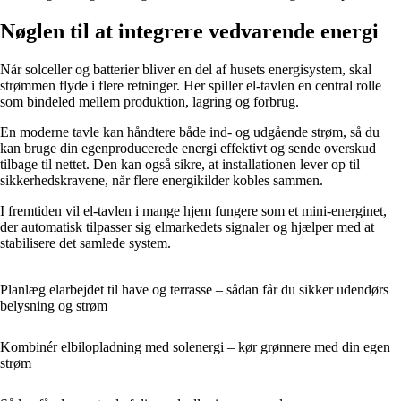
Nøglen til at integrere vedvarende energi
Når solceller og batterier bliver en del af husets energisystem, skal
strømmen flyde i flere retninger. Her spiller el-tavlen en central rolle
som bindeled mellem produktion, lagring og forbrug.
En moderne tavle kan håndtere både ind- og udgående strøm, så du
kan bruge din egenproducerede energi effektivt og sende overskud
tilbage til nettet. Den kan også sikre, at installationen lever op til
sikkerhedskravene, når flere energikilder kobles sammen.
I fremtiden vil el-tavlen i mange hjem fungere som et mini-energinet,
der automatisk tilpasser sig elmarkedets signaler og hjælper med at
stabilisere det samlede system.
Planlæg elarbejdet til have og terrasse – sådan får du sikker udendørs
belysning og strøm
Kombinér elbilopladning med solenergi – kør grønnere med din egen
strøm