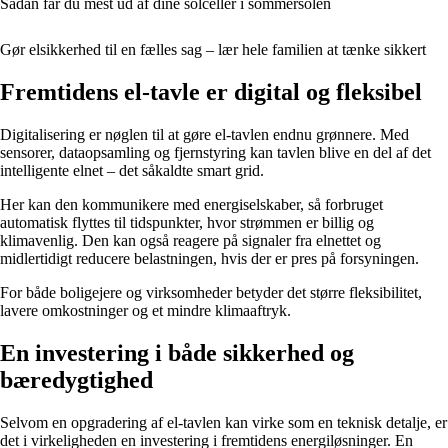
Sådan får du mest ud af dine solceller i sommersolen
Gør elsikkerhed til en fælles sag – lær hele familien at tænke sikkert
Fremtidens el-tavle er digital og fleksibel
Digitalisering er nøglen til at gøre el-tavlen endnu grønnere. Med
sensorer, dataopsamling og fjernstyring kan tavlen blive en del af det
intelligente elnet – det såkaldte smart grid.
Her kan den kommunikere med energiselskaber, så forbruget
automatisk flyttes til tidspunkter, hvor strømmen er billig og
klimavenlig. Den kan også reagere på signaler fra elnettet og
midlertidigt reducere belastningen, hvis der er pres på forsyningen.
For både boligejere og virksomheder betyder det større fleksibilitet,
lavere omkostninger og et mindre klimaaftryk.
En investering i både sikkerhed og
bæredygtighed
Selvom en opgradering af el-tavlen kan virke som en teknisk detalje, er
det i virkeligheden en investering i fremtidens energiløsninger. En