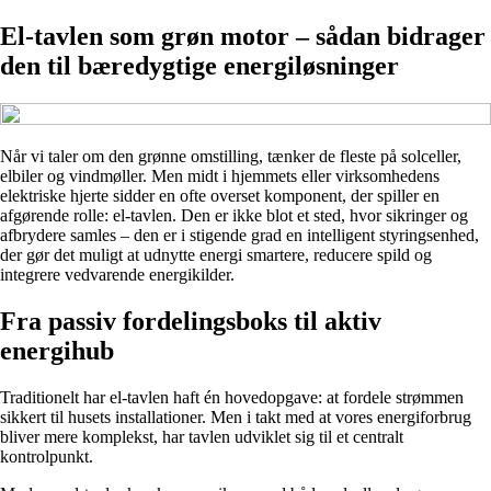
El-tavlen som grøn motor – sådan bidrager
den til bæredygtige energiløsninger
Når vi taler om den grønne omstilling, tænker de fleste på solceller,
elbiler og vindmøller. Men midt i hjemmets eller virksomhedens
elektriske hjerte sidder en ofte overset komponent, der spiller en
afgørende rolle: el-tavlen. Den er ikke blot et sted, hvor sikringer og
afbrydere samles – den er i stigende grad en intelligent styringsenhed,
der gør det muligt at udnytte energi smartere, reducere spild og
integrere vedvarende energikilder.
Fra passiv fordelingsboks til aktiv
energihub
Traditionelt har el-tavlen haft én hovedopgave: at fordele strømmen
sikkert til husets installationer. Men i takt med at vores energiforbrug
bliver mere komplekst, har tavlen udviklet sig til et centralt
kontrolpunkt.