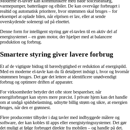
Moderne el-tavler kan kommunikere med både solcelleanlæg,
varmepumper, batterilagre og elbiler. De kan overvåge forbruget i
realtid og automatisk prioritere, hvor strømmen skal bruges – for
eksempel at oplade bilen, når elprisen er lav, eller at sende
overskydende solenergi ud på elnettet.
Denne form for intelligent styring gør el-tavlen til en aktiv del af
energisystemet – en grøn motor, der hjælper med at balancere
produktion og forbrug.
Smartere styring giver lavere forbrug
Et af de vigtigste bidrag til bæredygtighed er reduktion af energispild.
Med en moderne el-tavle kan du få detaljeret indsigt i, hvor og hvornår
strømmen bruges. Det gør det lettere at identificere unødvendigt
forbrug og optimere driften af apparater.
For virksomheder betyder det ofte store besparelser, når
energiforbruget kan styres mere præcist. I private hjem kan det handle
om at undgå spidsbelastning, udnytte billig strøm og sikre, at energien
bruges, når den er grønnest.
Flere producenter tilbyder i dag tavler med indbyggede målere og
software, der kan kobles til apps eller energistyringssystemer. Det gør
det muligt at følge forbruget direkte fra mobilen – og handle på det.